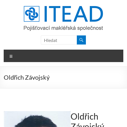
Skip
to
content
ITEAD,
a.s.
Menu
Oldřich Závojský
Oldřich
Závojský