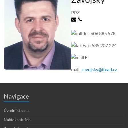
PPZ
Tel: 606 885 578
Fax: 585 207 224
E-
mail:
zavojsky@itead.cz
Navigace
Úvodní strana
Nabídka služeb