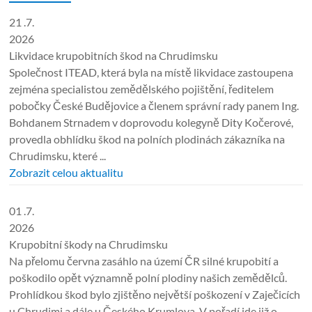
21 .7.
2026
Likvidace krupobitních škod na Chrudimsku
Společnost ITEAD, která byla na místě likvidace zastoupena
zejména specialistou zemědělského pojištění, ředitelem
pobočky České Budějovice a členem správní rady panem Ing.
Bohdanem Strnadem v doprovodu kolegyně Dity Kočerové,
provedla obhlídku škod na polních plodinách zákazníka na
Chrudimsku, které ...
Zobrazit celou aktualitu
01 .7.
2026
Krupobitní škody na Chrudimsku
Na přelomu června zasáhlo na území ČR silné krupobití a
poškodilo opět významně polní plodiny našich zemědělců.
Prohlídkou škod bylo zjištěno největší poškození v Zaječicích
u Chrudimi a dále u Českého Krumlova. V pořadí jde již o ...