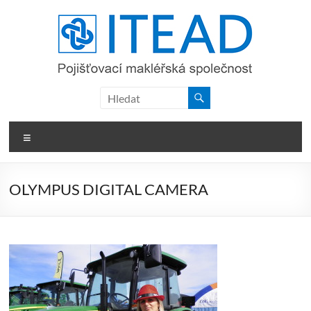
Skip
to
content
ITEAD,
a.s.
Menu
OLYMPUS DIGITAL CAMERA