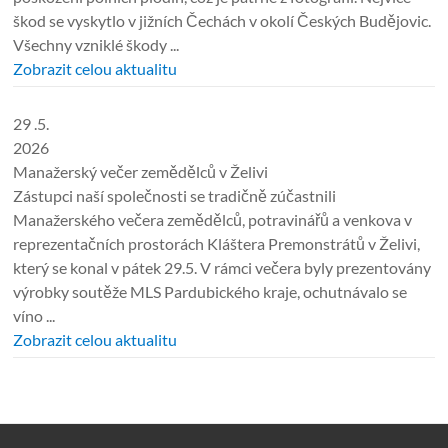
škod se vyskytlo v jižních Čechách v okolí Českých Budějovic.
Všechny vzniklé škody ...
Zobrazit celou aktualitu
29 .5.
2026
Manažerský večer zemědělců v Želivi
Zástupci naší společnosti se tradičně zúčastnili
Manažerského večera zemědělců, potravinářů a venkova v
reprezentačních prostorách Kláštera Premonstrátů v Želivi,
který se konal v pátek 29.5. V rámci večera byly prezentovány
výrobky soutěže MLS Pardubického kraje, ochutnávalo se
víno ...
Zobrazit celou aktualitu