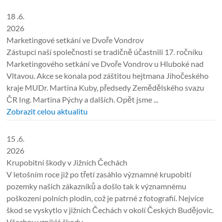
18 .6.
2026
Marketingové setkání ve Dvoře Vondrov
Zástupci naší společnosti se tradičně účastnili 17. ročníku
Marketingového setkání ve Dvoře Vondrov u Hluboké nad
Vltavou. Akce se konala pod záštitou hejtmana Jihočeského
kraje MUDr. Martina Kuby, předsedy Zemědělského svazu
ČR Ing. Martina Pýchy a dalších. Opět jsme ...
Zobrazit celou aktualitu
15 .6.
2026
Krupobitní škody v Jižních Čechách
V letošním roce již po třetí zasáhlo významné krupobití
pozemky našich zákazníků a došlo tak k významnému
poškození polních plodin, což je patrné z fotografií. Nejvíce
škod se vyskytlo v jižních Čechách v okolí Českých Budějovic.
Všechny vzniklé škody ...