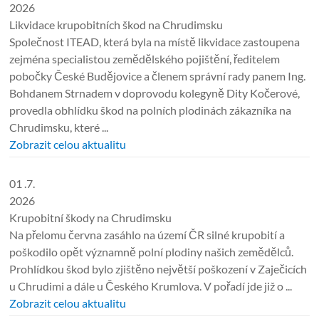
2026
Likvidace krupobitních škod na Chrudimsku
Společnost ITEAD, která byla na místě likvidace zastoupena
zejména specialistou zemědělského pojištění, ředitelem
pobočky České Budějovice a členem správní rady panem Ing.
Bohdanem Strnadem v doprovodu kolegyně Dity Kočerové,
provedla obhlídku škod na polních plodinách zákazníka na
Chrudimsku, které ...
Zobrazit celou aktualitu
01 .7.
2026
Krupobitní škody na Chrudimsku
Na přelomu června zasáhlo na území ČR silné krupobití a
poškodilo opět významně polní plodiny našich zemědělců.
Prohlídkou škod bylo zjištěno největší poškození v Zaječicích
u Chrudimi a dále u Českého Krumlova. V pořadí jde již o ...
Zobrazit celou aktualitu