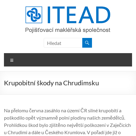
Skip
to
content
ITEAD,
a.s.
Menu
Krupobitní škody na Chrudimsku
Na přelomu června zasáhlo na území ČR silné krupobití a
poškodilo opět významně polní plodiny našich zemědělců.
Prohlídkou škod bylo zjištěno největší poškození v Zaječicích
u Chrudimi a dále u Českého Krumlova. V pořadí jde již o