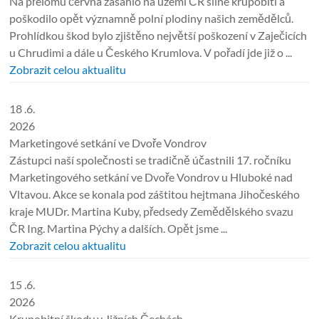
Na přelomu června zasáhlo na území ČR silné krupobití a
poškodilo opět významně polní plodiny našich zemědělců.
Prohlídkou škod bylo zjištěno největší poškození v Zaječicích
u Chrudimi a dále u Českého Krumlova. V pořadí jde již o ...
Zobrazit celou aktualitu
18 .6.
2026
Marketingové setkání ve Dvoře Vondrov
Zástupci naší společnosti se tradičně účastnili 17. ročníku
Marketingového setkání ve Dvoře Vondrov u Hluboké nad
Vltavou. Akce se konala pod záštitou hejtmana Jihočeského
kraje MUDr. Martina Kuby, předsedy Zemědělského svazu
ČR Ing. Martina Pýchy a dalších. Opět jsme ...
Zobrazit celou aktualitu
15 .6.
2026
Krupobitní škody v Jižních Čechách