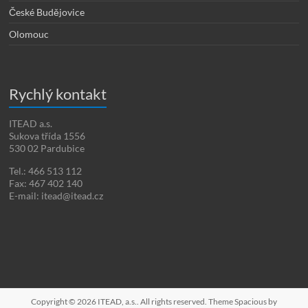
České Budějovice
Olomouc
Rychlý kontakt
ITEAD a.s.
Sukova třída 1556
530 02 Pardubice
Tel.: 466 513 112
Fax: 467 402 140
E-mail: itead@itead.cz
Copyright © 2026
ITEAD, a.s.
. All rights reserved. Theme
Spacious
by