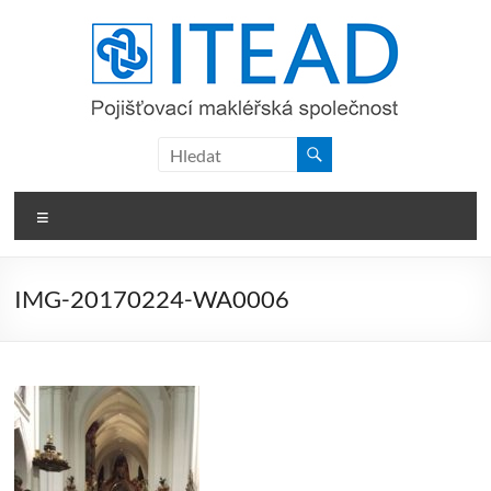
Skip
to
content
ITEAD,
a.s.
Menu
IMG-20170224-WA0006