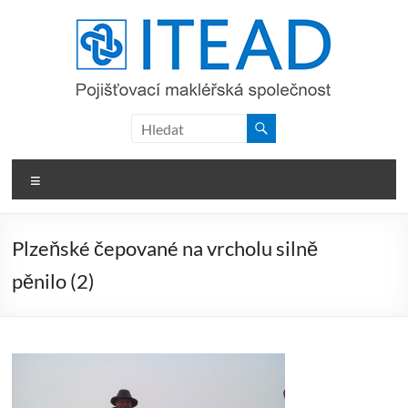
Skip
to
content
ITEAD,
a.s.
Menu
Plzeňské čepované na vrcholu silně
pěnilo (2)