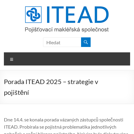
Skip
to
content
ITEAD,
a.s.
Menu
Porada ITEAD 2025 – strategie v
pojištění
Dne 14.4. se konala porada vázaných zástupců společnosti
ITEAD. Probírala se pojistná problematika jednotlivých
poboček a roční bilance pojistného. Nejvíce byla diskutována