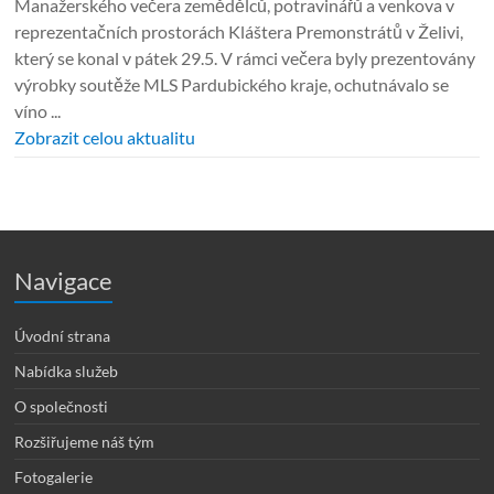
Manažerského večera zemědělců, potravinářů a venkova v
reprezentačních prostorách Kláštera Premonstrátů v Želivi,
který se konal v pátek 29.5. V rámci večera byly prezentovány
výrobky soutěže MLS Pardubického kraje, ochutnávalo se
víno ...
Zobrazit celou aktualitu
Navigace
Úvodní strana
Nabídka služeb
O společnosti
Rozšiřujeme náš tým
Fotogalerie