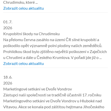
Chrudimsku, které ...
Zobrazit celou aktualitu
01 .7.
2026
Krupobitní škody na Chrudimsku
Na přelomu června zasáhlo na území ČR silné krupobití a
poškodilo opět významně polní plodiny našich zemědělců.
Prohlídkou škod bylo zjištěno největší poškození v Zaječicích
u Chrudimi a dále u Českého Krumlova. V pořadí jde již o ...
Zobrazit celou aktualitu
18 .6.
2026
Marketingové setkání ve Dvoře Vondrov
Zástupci naší společnosti se tradičně účastnili 17. ročníku
Marketingového setkání ve Dvoře Vondrov u Hluboké nad
Vltavou. Akce se konala pod záštitou hejtmana Jihočeského