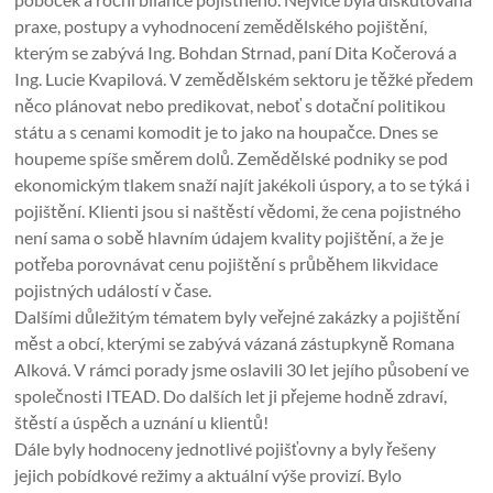
praxe, postupy a vyhodnocení zemědělského pojištění,
kterým se zabývá Ing. Bohdan Strnad, paní Dita Kočerová a
Ing. Lucie Kvapilová. V zemědělském sektoru je těžké předem
něco plánovat nebo predikovat, neboť s dotační politikou
státu a s cenami komodit je to jako na houpačce. Dnes se
houpeme spíše směrem dolů. Zemědělské podniky se pod
ekonomickým tlakem snaží najít jakékoli úspory, a to se týká i
pojištění. Klienti jsou si naštěstí vědomi, že cena pojistného
není sama o sobě hlavním údajem kvality pojištění, a že je
potřeba porovnávat cenu pojištění s průběhem likvidace
pojistných událostí v čase.
Dalšími důležitým tématem byly veřejné zakázky a pojištění
měst a obcí, kterými se zabývá vázaná zástupkyně Romana
Alková. V rámci porady jsme oslavili 30 let jejího působení ve
společnosti ITEAD. Do dalších let ji přejeme hodně zdraví,
štěstí a úspěch a uznání u klientů!
Dále byly hodnoceny jednotlivé pojišťovny a byly řešeny
jejich pobídkové režimy a aktuální výše provizí. Bylo