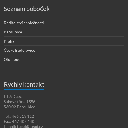
Seznam poboček
Ředitelství společnosti
Pardubice
Praha
České Budějovice
Olomouc
Rychlý kontakt
ITEAD a.s.
Sukova třída 1556
530 02 Pardubice
Tel.: 466 513 112
Fax: 467 402 140
E-mail: itead@itead.cz