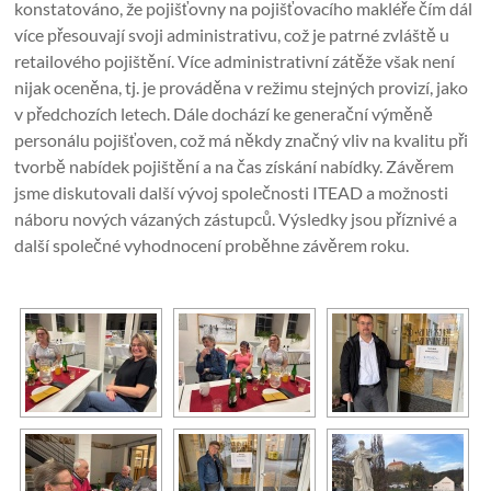
konstatováno, že pojišťovny na pojišťovacího makléře čím dál
více přesouvají svoji administrativu, což je patrné zvláště u
retailového pojištění. Více administrativní zátěže však není
nijak oceněna, tj. je prováděna v režimu stejných provizí, jako
v předchozích letech. Dále dochází ke generační výměně
personálu pojišťoven, což má někdy značný vliv na kvalitu při
tvorbě nabídek pojištění a na čas získání nabídky. Závěrem
jsme diskutovali další vývoj společnosti ITEAD a možnosti
náboru nových vázaných zástupců. Výsledky jsou příznivé a
další společné vyhodnocení proběhne závěrem roku.