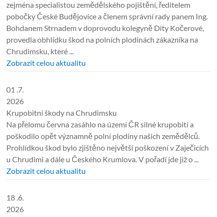
zejména specialistou zemědělského pojištění, ředitelem
pobočky České Budějovice a členem správní rady panem Ing.
Bohdanem Strnadem v doprovodu kolegyně Dity Kočerové,
provedla obhlídku škod na polních plodinách zákazníka na
Chrudimsku, které ...
Zobrazit celou aktualitu
01 .7.
2026
Krupobitní škody na Chrudimsku
Na přelomu června zasáhlo na území ČR silné krupobití a
poškodilo opět významně polní plodiny našich zemědělců.
Prohlídkou škod bylo zjištěno největší poškození v Zaječicích
u Chrudimi a dále u Českého Krumlova. V pořadí jde již o ...
Zobrazit celou aktualitu
18 .6.
2026