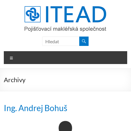
Skip
to
content
ITEAD,
a.s.
Menu
Archivy
Ing. Andrej Bohuš