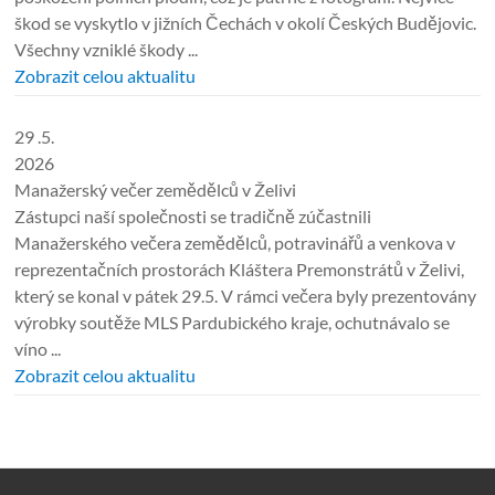
škod se vyskytlo v jižních Čechách v okolí Českých Budějovic.
Všechny vzniklé škody ...
Zobrazit celou aktualitu
29 .5.
2026
Manažerský večer zemědělců v Želivi
Zástupci naší společnosti se tradičně zúčastnili
Manažerského večera zemědělců, potravinářů a venkova v
reprezentačních prostorách Kláštera Premonstrátů v Želivi,
který se konal v pátek 29.5. V rámci večera byly prezentovány
výrobky soutěže MLS Pardubického kraje, ochutnávalo se
víno ...
Zobrazit celou aktualitu