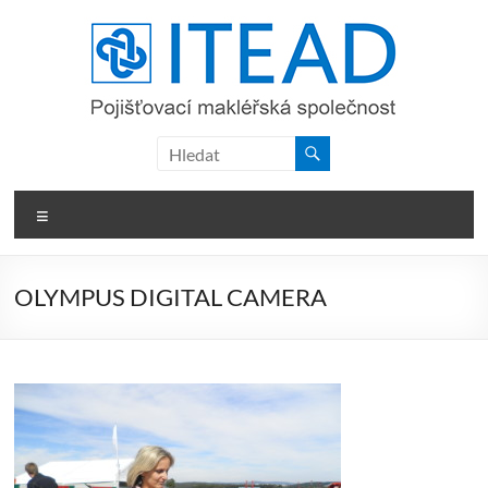
Skip
to
content
ITEAD,
a.s.
Menu
OLYMPUS DIGITAL CAMERA