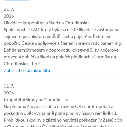
21 .7.
2026
Likvidace krupobitních škod na Chrudimsku
Společnost ITEAD, která byla na místě likvidace zastoupena
zejména specialistou zemědělského pojištění, ředitelem
pobočky České Budějovice a členem správní rady panem Ing.
Bohdanem Strnadem v doprovodu kolegyně Dity Kočerové,
provedla obhlídku škod na polních plodinách zákazníka na
Chrudimsku, které ...
Zobrazit celou aktualitu
01 .7.
2026
Krupobitní škody na Chrudimsku
Na přelomu června zasáhlo na území ČR silné krupobití a
poškodilo opět významně polní plodiny našich zemědělců.
Prohlídkou škod bylo zjištěno největší poškození v Zaječicích
u Chrudimi a dále u Českého Krumlova. V pořadí jde již o ...